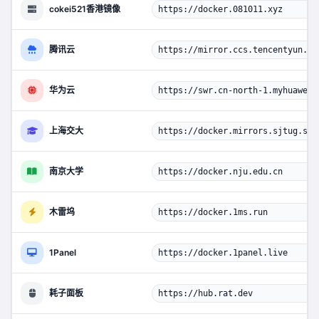
cokei521香港镜像
https://docker.081011.xyz
腾讯云
https://mirror.ccs.tencentyun.co
华为云
https://swr.cn-north-1.myhuaweic
上海交大
https://docker.mirrors.sjtug.sjt
南京大学
https://docker.nju.edu.cn
木雷坞
https://docker.1ms.run
1Panel
https://docker.1panel.live
耗子面板
https://hub.rat.dev