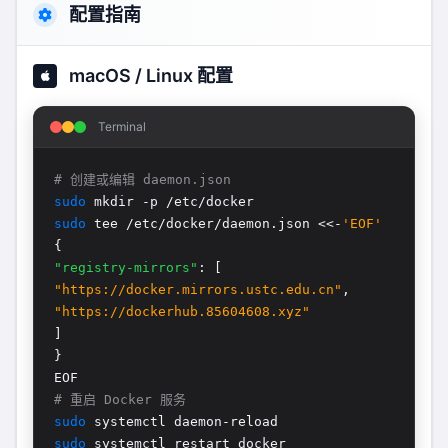
配置指南
macOS / Linux 配置
Terminal
# 创建或编辑 daemon.json
sudo
mkdir -p /etc/docker
sudo
tee /etc/docker/daemon.json <<-
'EOF'
{
"registry-mirrors"
: [
"https://docker.mirrors.ustc.edu.cn"
,
"https://dockerhub.85604608.xyz"
]
}
EOF
# 重启 Docker 服务
sudo
systemctl daemon-reload
sudo
systemctl restart docker